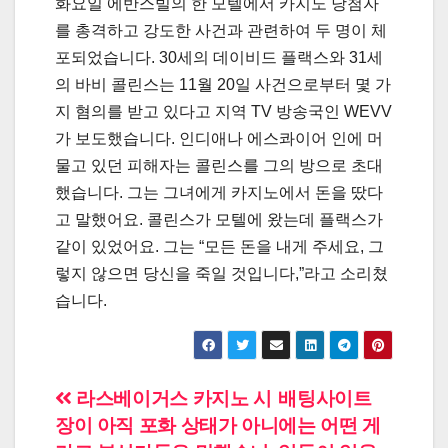
화요일 에반스빌의 한 모텔에서 카지노 당첨자
를 총격하고 강도한 사건과 관련하여 두 명이 체
포되었습니다. 30세의 데이비드 플랙스와 31세
의 바비 콜린스는 11월 20일 사건으로부터 몇 가
지 혐의를 받고 있다고 지역 TV 방송국인 WEVV
가 보도했습니다. 인디애나 에스콰이어 인에 머
물고 있던 피해자는 콜린스를 그의 방으로 초대
했습니다. 그는 그녀에게 카지노에서 돈을 땄다
고 말했어요. 콜린스가 모텔에 왔는데 플랙스가
같이 있었어요. 그는 “모든 돈을 내게 주세요, 그
렇지 않으면 당신을 죽일 것입니다,”라고 소리쳤
습니다.
Post
라스베이거스 카지노 시
배팅사이트
장이 아직 포화 상태가 아니
에는 어떤 게
navigation