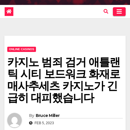
ONLINE CASINOS
카지노 범죄 검거 애틀랜
틱 시티 보드워크 화재로
매사추세츠 카지노가 긴
급히 대피했습니다
By
Bruce Miller
FEB 5, 2023