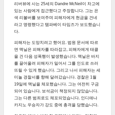
리버뷰에 사는 25세의 Dandre McNeil이 차고에
있는 사람에게 접근했다고 주장합니다. 그는 은
색 리볼버를 보여주며 피해자에게 현금을 건네
라고 명령했다고 탬파베이 타임즈가 보도했습니
다.
피해자는 도망치려고 했어요. 법원 문서에 따르
면 맥닐은 피해자를 따라잡고, 피해자에게 태클
을 건 다음 성폭행이 발생했습니다. 맥닐은 바지
를 끌어올려 피해자가 밀어서 그를 인도로 쓰러
뜨릴 수 있게 했습니다. 그리고 나서 피해자는 세
미놀 경찰서를 향해 달려갔습니다. 경찰은 1월
19일에 맥닐을 체포했습니다. 그는 여전히 구금
되어 있습니다. 보석금이 책정되지 않았습니다.
그는 다른 범죄로도 체포되었습니다. 인디애나
카지노 우승자가 강도 중에 총격을 당했습니다.