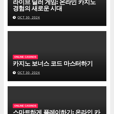
라이브 딜러 게임: 온라인 카지노
경험의 새로운 시대
OCT 30, 2024
ONLINE CASINOS
카지노 보너스 코드 마스터하기
OCT 30, 2024
ONLINE CASINOS
스마트하게 플레이하기: 온라인 카