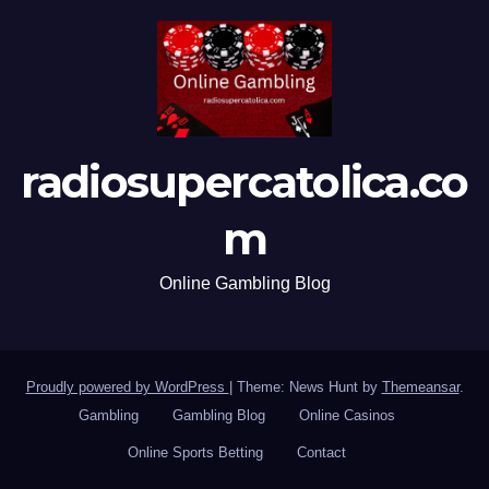
radiosupercatolica.co
m
Online Gambling Blog
Proudly powered by WordPress
|
Theme: News Hunt by
Themeansar
.
Gambling
Gambling Blog
Online Casinos
Online Sports Betting
Contact