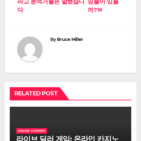
라고 분석가들은 말했습니
임들이 있을
다
까?
By
Bruce Miller
RELATED POST
ONLINE CASINOS
라이브 딜러 게임: 온라인 카지노