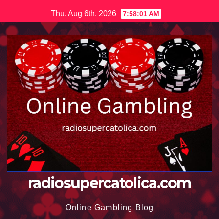
Skip
Thu. Aug 6th, 2026
7:58:02 AM
to
content
radiosupercatolica.com
Online Gambling Blog